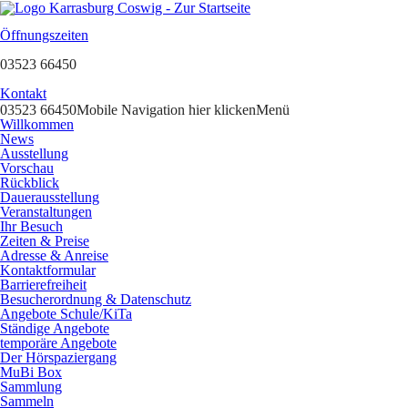
Öffnungszeiten
03523 66450
Kontakt
03523 66450
Mobile Navigation hier klicken
Menü
Willkommen
News
Ausstellung
Vorschau
Rückblick
Dauerausstellung
Veranstaltungen
Ihr Besuch
Zeiten & Preise
Adresse & Anreise
Kontaktformular
Barrierefreiheit
Besucherordnung & Datenschutz
Angebote Schule/KiTa
Ständige Angebote
temporäre Angebote
Der Hörspaziergang
MuBi Box
Sammlung
Sammeln