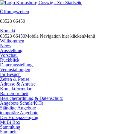
Öffnungszeiten
03523 66450
Kontakt
03523 66450
Mobile Navigation hier klicken
Menü
Willkommen
News
Ausstellung
Vorschau
Rückblick
Dauerausstellung
Veranstaltungen
Ihr Besuch
Zeiten & Preise
Adresse & Anreise
Kontaktformular
Barrierefreiheit
Besucherordnung & Datenschutz
Angebote Schule/KiTa
Ständige Angebote
temporäre Angebote
Der Hörspaziergang
MuBi Box
Sammlung
Sammeln