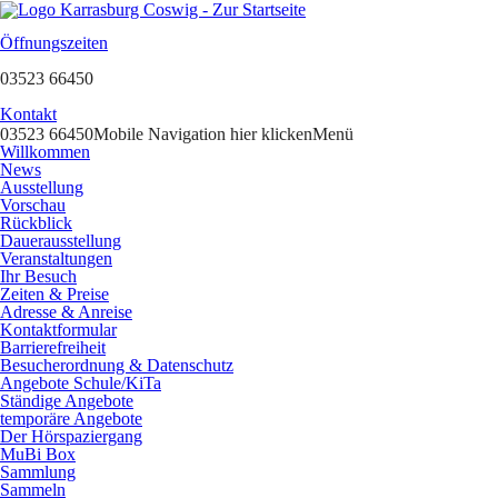
Öffnungszeiten
03523 66450
Kontakt
03523 66450
Mobile Navigation hier klicken
Menü
Willkommen
News
Ausstellung
Vorschau
Rückblick
Dauerausstellung
Veranstaltungen
Ihr Besuch
Zeiten & Preise
Adresse & Anreise
Kontaktformular
Barrierefreiheit
Besucherordnung & Datenschutz
Angebote Schule/KiTa
Ständige Angebote
temporäre Angebote
Der Hörspaziergang
MuBi Box
Sammlung
Sammeln