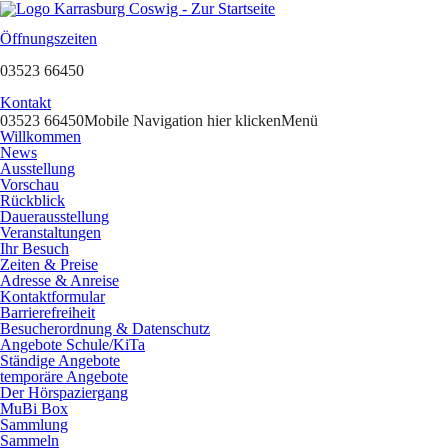
Öffnungszeiten
03523 66450
Kontakt
03523 66450
Mobile Navigation hier klicken
Menü
Willkommen
News
Ausstellung
Vorschau
Rückblick
Dauerausstellung
Veranstaltungen
Ihr Besuch
Zeiten & Preise
Adresse & Anreise
Kontaktformular
Barrierefreiheit
Besucherordnung & Datenschutz
Angebote Schule/KiTa
Ständige Angebote
temporäre Angebote
Der Hörspaziergang
MuBi Box
Sammlung
Sammeln