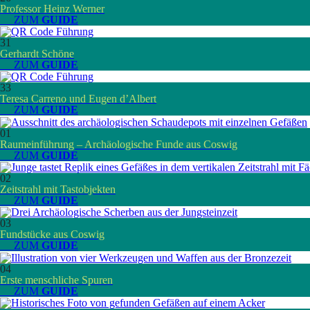
Professor Heinz Werner
__ ZUM
GUIDE
31
Gerhardt Schöne
__ ZUM
GUIDE
33
Teresa Carreno und Eugen d’Albert
__ ZUM
GUIDE
01
Raumeinführung – Archäologische Funde aus Coswig
__ ZUM
GUIDE
02
Zeitstrahl mit Tastobjekten
__ ZUM
GUIDE
03
Fundstücke aus Coswig
__ ZUM
GUIDE
04
Erste menschliche Spuren
__ ZUM
GUIDE