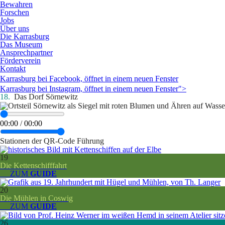
Bewahren
Forschen
Jobs
Über uns
Die Karrasburg
Das Museum
Ansprechpartner
Förderverein
Kontakt
Karrasburg bei Facebook, öffnet in einem neuen Fenster
Karrasburg bei Instagram, öffnet in einem neuen Fenster">
18.
Das Dorf Sörnewitz
00:00
/
00:00
Stationen der QR-Code Führung
19
Die Kettenschifffahrt
__ ZUM
GUIDE
20
Die Mühlen in Coswig
__ ZUM
GUIDE
26