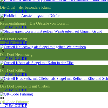
12
Die Orgel – der besondere Klang
__ ZUM
GUIDE
13
Raumeinführung – Die Ortsteile von Coswig
__ ZUM
GUIDE
14
Das Dorf Coswig
__ ZUM
GUIDE
15
Das Dorf Neucoswig
__ ZUM
GUIDE
16
Das Dorf Kötitz
__ ZUM
GUIDE
17
Das Dorf Brockwitz mit Clieben
__ ZUM
GUIDE
00
QR-Code Führung
__ ZUM
GUIDE