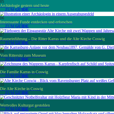
05
Archäologie gestern und heute
__ ZUM
GUIDE
06
Interessante Funde entdecken und erforschen
__ ZUM
GUIDE
07
Raumeinführung – Die Ritter Karras und die Alte Kirche Coswig
__ ZUM
GUIDE
08
Vom Rittersitz zum Museum
__ ZUM
GUIDE
09
Die Familie Karras in Coswig
__ ZUM
GUIDE
10
Die Alte Kirche in Coswig
__ ZUM
GUIDE
11
Wertvolles Kulturgut gestohlen
__ ZUM
GUIDE