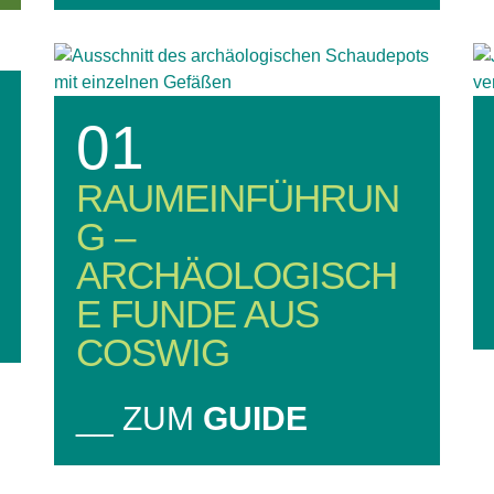
01
RAUMEINFÜHRUN
G –
ARCHÄOLOGISCH
E FUNDE AUS
COSWIG
__ ZUM
GUIDE