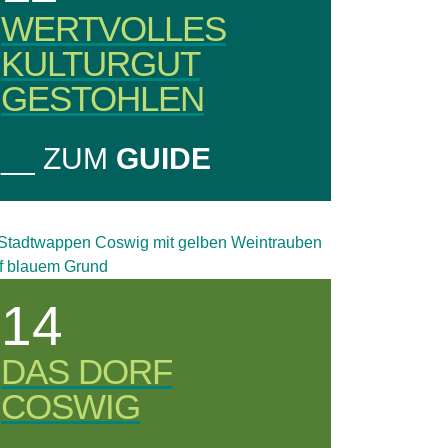
WERTVOLLES
KULTURGUT
GESTOHLEN
__ ZUM
GUIDE
14
DAS DORF
COSWIG