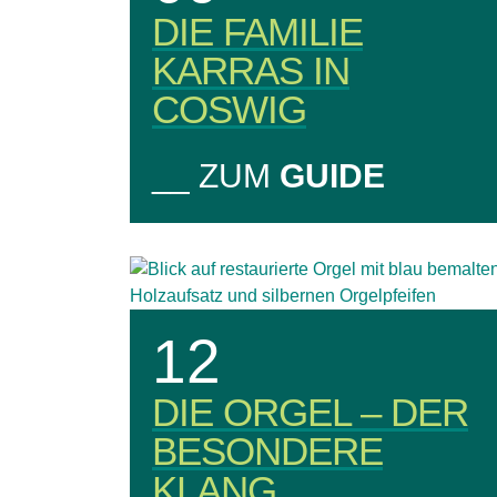
DIE FAMILIE
KARRAS IN
COSWIG
__ ZUM
GUIDE
12
DIE ORGEL – DER
BESONDERE
KLANG