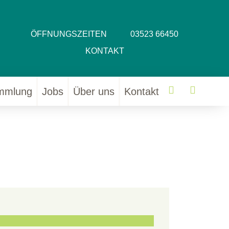
ÖFFNUNGSZEITEN
03523 66450
KONTAKT
Karrasburg b
Karrasbu
mmlung
Jobs
Über uns
Kontakt