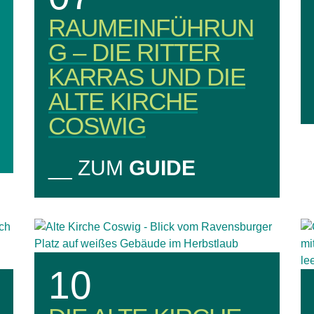
RAUMEINFÜHRUN
G – DIE RITTER
KARRAS UND DIE
ALTE KIRCHE
COSWIG
__ ZUM
GUIDE
10