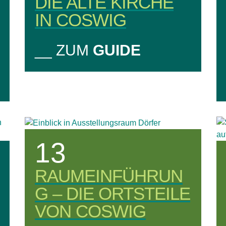
DIE ALTE KIRCHE
IN COSWIG
__ ZUM
GUIDE
13
RAUMEINFÜHRUN
G – DIE ORTSTEILE
VON COSWIG