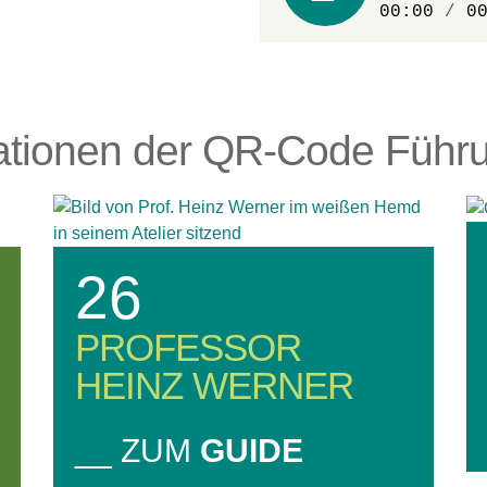
00:00
/
0
ationen der QR-Code Führ
26
PROFESSOR
HEINZ WERNER
__ ZUM
GUIDE