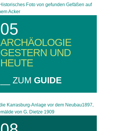
05
ARCHÄOLOGIE
GESTERN UND
HEUTE
__ ZUM
GUIDE
08