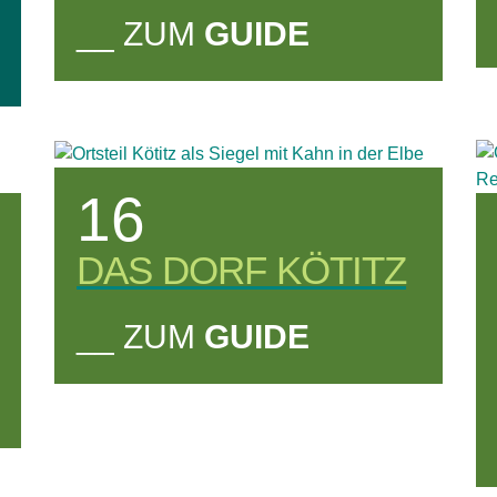
__ ZUM
GUIDE
16
DAS DORF KÖTITZ
__ ZUM
GUIDE