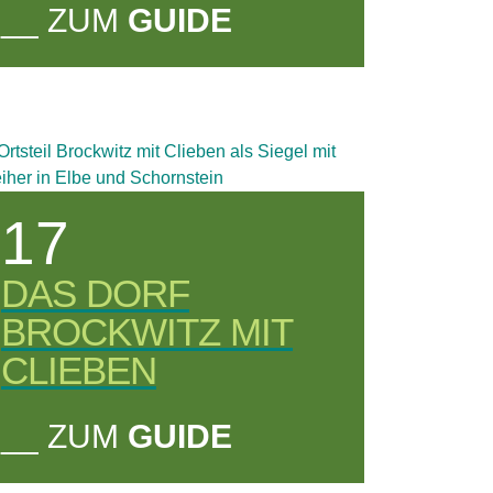
__ ZUM
GUIDE
17
DAS DORF
BROCKWITZ MIT
CLIEBEN
__ ZUM
GUIDE